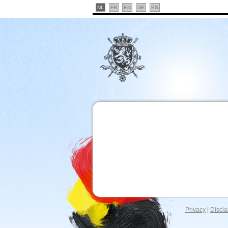
NL
FR
EN
DE
ES
Privacy
|
Discla