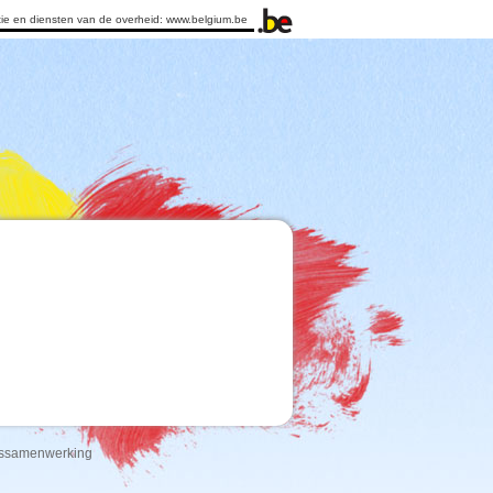
tie en diensten van de overheid:
www.belgium.be
ngssamenwerking