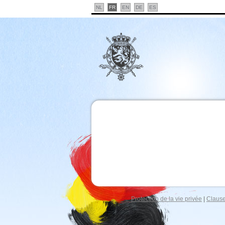
NL
FR
EN
DE
ES
Protection de la vie privée
|
Clause