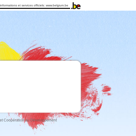
informations et services officiels:
www.belgium.be
r et Coopération au Développement